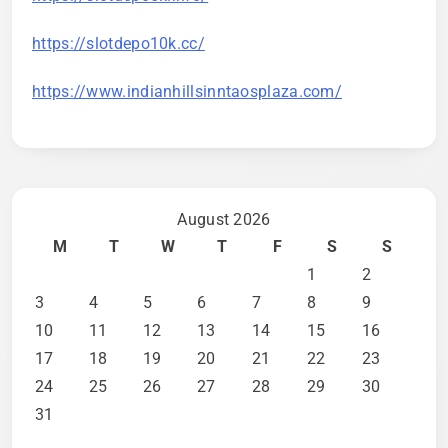
https://slotdepo10k.cc/
https://www.indianhillsinntaosplaza.com/
August 2026
M
T
W
T
F
S
S
1
2
3
4
5
6
7
8
9
10
11
12
13
14
15
16
17
18
19
20
21
22
23
24
25
26
27
28
29
30
31