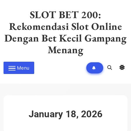
Skip
to
SLOT BET 200:
content
Rekomendasi Slot Online
Dengan Bet Kecil Gampang
Menang
Menu
January 18, 2026