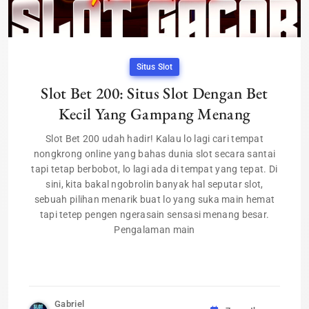
Situs Slot
Slot Bet 200: Situs Slot Dengan Bet
Kecil Yang Gampang Menang
Slot Bet 200 udah hadir! Kalau lo lagi cari tempat
nongkrong online yang bahas dunia slot secara santai
tapi tetap berbobot, lo lagi ada di tempat yang tepat. Di
sini, kita bakal ngobrolin banyak hal seputar slot,
sebuah pilihan menarik buat lo yang suka main hemat
tapi tetep pengen ngerasain sensasi menang besar.
Pengalaman main
Gabriel